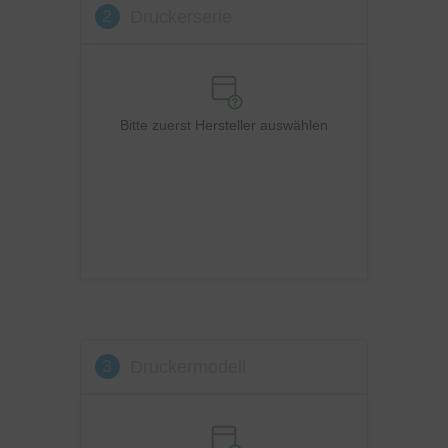
2
Druckerserie
OKI
Panasonic
Philips
Ricoh
Bitte zuerst Hersteller auswählen
Samsung
Sharp
Toshiba
Utax
Xerox
3
Druckermodell