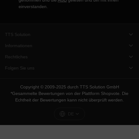
genommen und die
AGB
gelesen und bin mit ihnen
einverstanden.
TTS Solution
Informationen
Rechtliches
Folgen Sie uns
Copyright © 2009-2025 durch TTS Solution GmbH
*Gesammelte Bewertungen von der Plattform
Shopvote
. Die
Echtheit der Bewertungen kann nicht überprüft werden.
DE