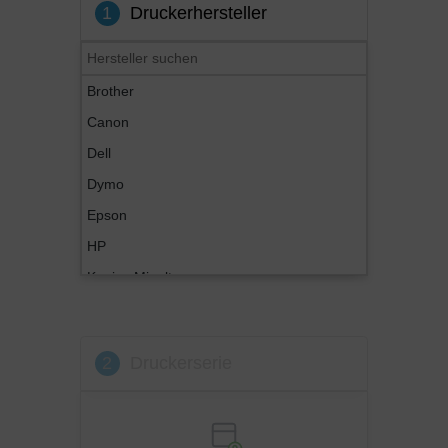
1
Druckerhersteller
Brother
Canon
Dell
Dymo
Epson
HP
Konica Minolta
Kyocera
Lexmark
2
Druckerserie
OKI
Panasonic
Philips