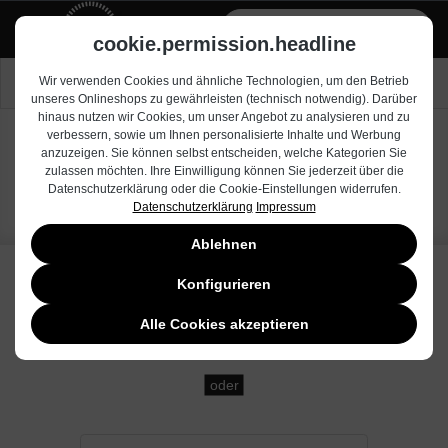
alt springen
Zum Händlerbereich
cookie.permission.headline
Nach Drucker suchen
Wir verwenden Cookies und ähnliche Technologien, um den Betrieb
unseres Onlineshops zu gewährleisten (technisch notwendig). Darüber
hinaus nutzen wir Cookies, um unser Angebot zu analysieren und zu
verbessern, sowie um Ihnen personalisierte Inhalte und Werbung
anzuzeigen. Sie können selbst entscheiden, welche Kategorien Sie
Fax V
zulassen möchten. Ihre Einwilligung können Sie jederzeit über die
Datenschutzerklärung oder die Cookie-Einstellungen widerrufen.
Datenschutzerklärung
Impressum
Ablehnen
Konfigurieren
Alle Cookies akzeptieren
oder