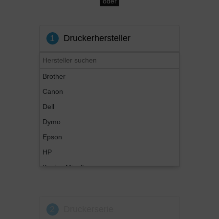
oder
1
Druckerhersteller
Brother
Canon
Dell
Dymo
Epson
HP
Konica Minolta
Kyocera
Lexmark
2
Druckerserie
OKI