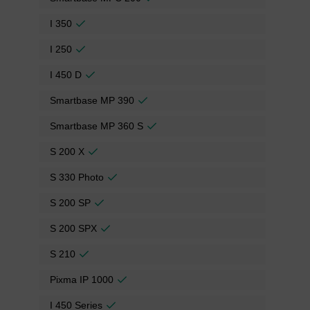
I 350
I 250
I 450 D
Smartbase MP 390
Smartbase MP 360 S
S 200 X
S 330 Photo
S 200 SP
S 200 SPX
S 210
Pixma IP 1000
I 450 Series