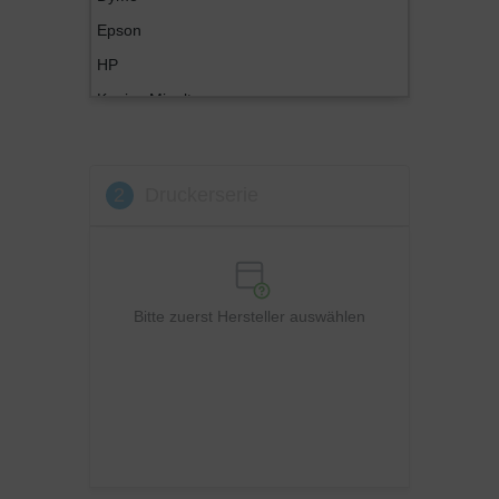
Epson
HP
Konica Minolta
Kyocera
Lexmark
2
Druckerserie
OKI
Panasonic
Philips
Ricoh
Bitte zuerst Hersteller auswählen
Samsung
Sharp
Toshiba
Utax
Xerox