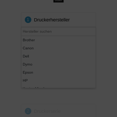
1
Druckerhersteller
Brother
Canon
Dell
Dymo
Epson
HP
Konica Minolta
Kyocera
Lexmark
2
Druckerserie
OKI