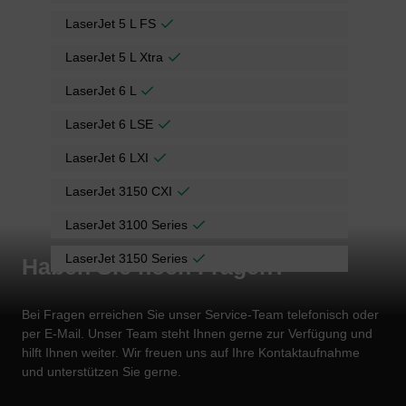
LaserJet 5 L FS
LaserJet 5 L Xtra
LaserJet 6 L
LaserJet 6 LSE
LaserJet 6 LXI
LaserJet 3150 CXI
LaserJet 3100 Series
LaserJet 3150 Series
Haben Sie noch Fragen?
Bei Fragen erreichen Sie unser Service-Team telefonisch oder
per E-Mail. Unser Team steht Ihnen gerne zur Verfügung und
hilft Ihnen weiter. Wir freuen uns auf Ihre Kontaktaufnahme
und unterstützen Sie gerne.