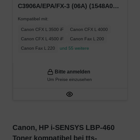
C3906A/EPA/FX-3 (06A) (1548A003)
(1557A003) (1557A003) schwarz
Kompatibel mit:
Canon CFX L 3500 iF
Canon CFX L 4000
Canon CFX L 4500 iF
Canon Fax L 200
Canon Fax L 220
und 55 weitere
Bitte anmelden
Um Preise einzusehen
Canon, HP i-SENSYS LBP-460
Toner kompatibel bei tts-