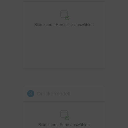
Panasonic
Philips
Ricoh
Bitte zuerst Hersteller auswählen
Samsung
Sharp
Toshiba
Utax
Xerox
3
Druckermodell
Bitte zuerst Serie auswählen