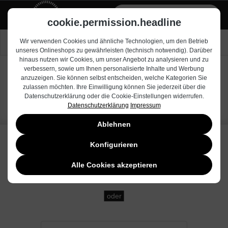
alt springen
Zum Händlerbereich
cookie.permission.headline
Nach Drucker suchen
Wir verwenden Cookies und ähnliche Technologien, um den Betrieb
unseres Onlineshops zu gewährleisten (technisch notwendig). Darüber
hinaus nutzen wir Cookies, um unser Angebot zu analysieren und zu
verbessern, sowie um Ihnen personalisierte Inhalte und Werbung
anzuzeigen. Sie können selbst entscheiden, welche Kategorien Sie
1000
zulassen möchten. Ihre Einwilligung können Sie jederzeit über die
Datenschutzerklärung oder die Cookie-Einstellungen widerrufen.
Datenschutzerklärung
Impressum
Ablehnen
Konfigurieren
Alle Cookies akzeptieren
oder