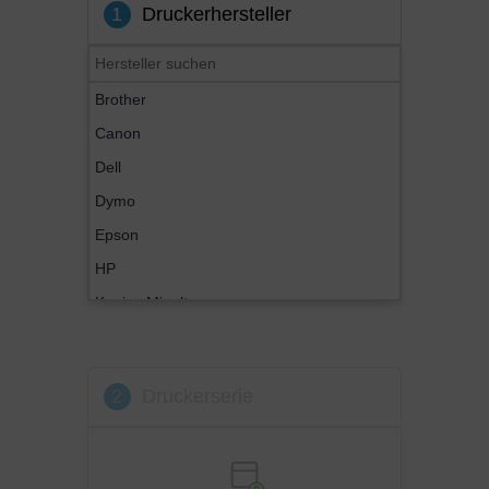
1
Druckerhersteller
Brother
Canon
Dell
Dymo
Epson
HP
Konica Minolta
Kyocera
Lexmark
2
Druckerserie
OKI
Panasonic
Philips