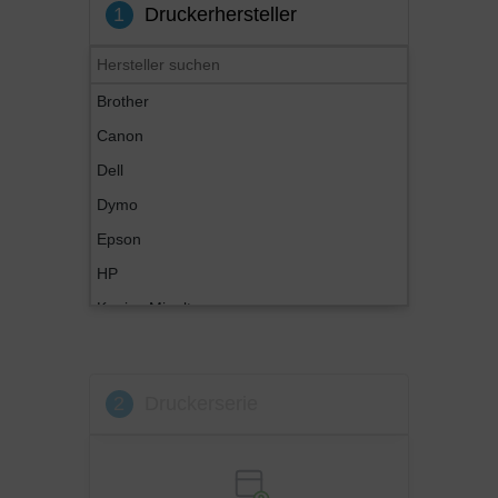
1
Druckerhersteller
Brother
Canon
Dell
Dymo
Epson
HP
Konica Minolta
Kyocera
Lexmark
2
Druckerserie
OKI
Panasonic
Philips