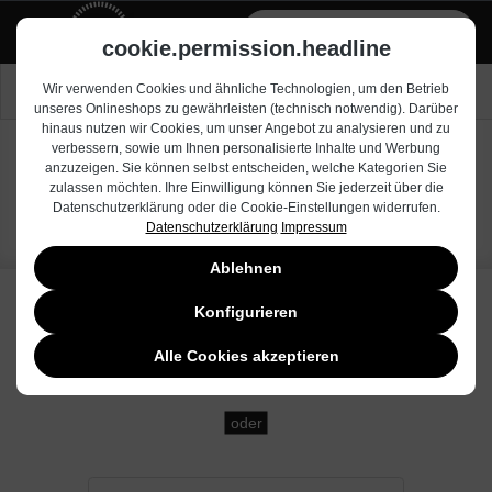
alt springen
Zum Händlerbereich
cookie.permission.headline
Nach Drucker suchen
Wir verwenden Cookies und ähnliche Technologien, um den Betrieb
unseres Onlineshops zu gewährleisten (technisch notwendig). Darüber
hinaus nutzen wir Cookies, um unser Angebot zu analysieren und zu
verbessern, sowie um Ihnen personalisierte Inhalte und Werbung
anzuzeigen. Sie können selbst entscheiden, welche Kategorien Sie
3000
zulassen möchten. Ihre Einwilligung können Sie jederzeit über die
Datenschutzerklärung oder die Cookie-Einstellungen widerrufen.
Datenschutzerklärung
Impressum
Ablehnen
Konfigurieren
Alle Cookies akzeptieren
oder