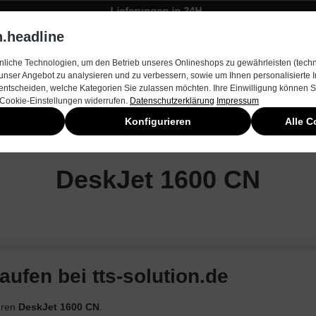
Lieferungen in 24H
Zügiger Bestellungsversand
.headline
rnehmen
Produkte & Services
Kontakt
Neuheiten
liche Technologien, um den Betrieb unseres Onlineshops zu gewährleisten (techn
unser Angebot zu analysieren und zu verbessern, sowie um Ihnen personalisierte
entscheiden, welche Kategorien Sie zulassen möchten. Ihre Einwilligung können Si
 Cookie-Einstellungen widerrufen.
Datenschutzerklärung
Impressum
Konfigurieren
Alle C
DeskJet 1600 CN
ufen bei tts-solution.de
hren
DeskJet 1600 CN
.