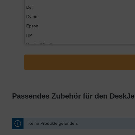
Dell
Dymo
Epson
HP
Konica Minolta
Kyocera
Lexmark
OKI
Panasonic
Philips
Passendes Zubehör für den DeskJe
Ricoh
Samsung
Sharp
Keine Produkte gefunden.
Toshiba