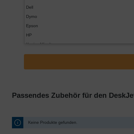
Dell
Dymo
Epson
HP
Konica Minolta
Kyocera
Lexmark
OKI
Panasonic
Philips
Passendes Zubehör für den DeskJe
Ricoh
Samsung
Sharp
Keine Produkte gefunden.
Toshiba