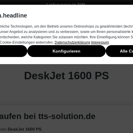
Lieferungen in 24H
Zügiger Bestellungsversand
.headline
rnehmen
Produkte & Services
Kontakt
Neuheiten
liche Technologien, um den Betrieb unseres Onlineshops zu gewährleisten (techn
unser Angebot zu analysieren und zu verbessern, sowie um Ihnen personalisierte
entscheiden, welche Kategorien Sie zulassen möchten. Ihre Einwilligung können Si
 Cookie-Einstellungen widerrufen.
Datenschutzerklärung
Impressum
Konfigurieren
Alle C
DeskJet 1600 PS
ufen bei tts-solution.de
hren
DeskJet 1600 PS
.