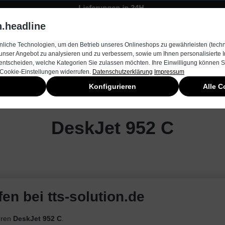
Lieferungen in 24H
Zügiger Bestellungsversand
.headline
rnehmen
Produkte & Services
Kontakt
Neuheiten
liche Technologien, um den Betrieb unseres Onlineshops zu gewährleisten (techn
unser Angebot zu analysieren und zu verbessern, sowie um Ihnen personalisierte
entscheiden, welche Kategorien Sie zulassen möchten. Ihre Einwilligung können Si
 Cookie-Einstellungen widerrufen.
Datenschutzerklärung
Impressum
Konfigurieren
Alle C
DeskJet 952 C
en bei tts-solution.de
hren
DeskJet 952 C
.