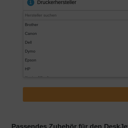
1
Druckerhersteller
Brother
Canon
Dell
Dymo
Epson
HP
Konica Minolta
Kyocera
Lexmark
OKI
Panasonic
Philips
Passendes Zubehör für den DeskJet