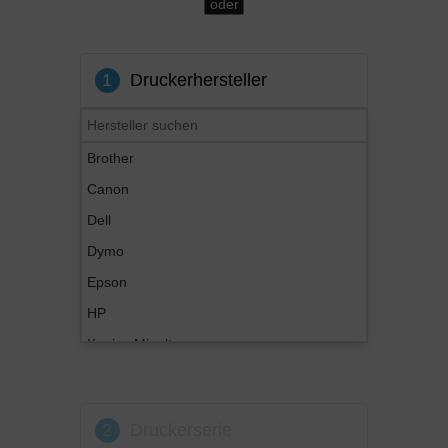
oder
1
Druckerhersteller
Brother
Canon
Dell
Dymo
Epson
HP
Konica Minolta
Kyocera
Lexmark
2
Druckerserie
OKI