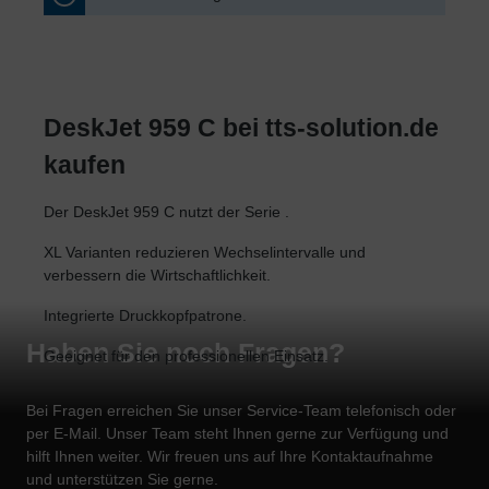
DeskJet 959 C bei tts-solution.de
kaufen
Der DeskJet 959 C nutzt der Serie .
XL Varianten reduzieren Wechselintervalle und
verbessern die Wirtschaftlichkeit.
Integrierte Druckkopfpatrone.
Haben Sie noch Fragen?
Geeignet für den professionellen Einsatz.
Bei Fragen erreichen Sie unser Service-Team telefonisch oder
per E-Mail. Unser Team steht Ihnen gerne zur Verfügung und
hilft Ihnen weiter. Wir freuen uns auf Ihre Kontaktaufnahme
und unterstützen Sie gerne.