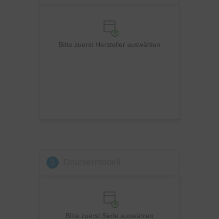
Panasonic
Philips
Ricoh
Bitte zuerst Hersteller auswählen
Samsung
Sharp
Toshiba
Utax
Xerox
3
Druckermodell
Bitte zuerst Serie auswählen