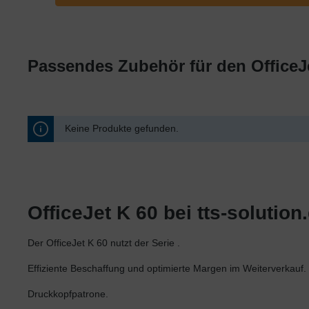
OKI
Panasonic
Philips
Passendes Zubehör für den OfficeJe
Ricoh
Samsung
Sharp
Keine Produkte gefunden.
Toshiba
Utax
Xerox
OfficeJet K 60 bei tts-solution
Der OfficeJet K 60 nutzt der Serie .
Effiziente Beschaffung und optimierte Margen im Weiterverkauf.
Druckkopfpatrone.