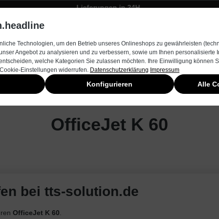
Lieferungen in 24H
Zügiger Bestellungsversand
.headline
rnehmen
Produkte & Services
Kontakt
Neuheiten
liche Technologien, um den Betrieb unseres Onlineshops zu gewährleisten (techn
unser Angebot zu analysieren und zu verbessern, sowie um Ihnen personalisierte
entscheiden, welche Kategorien Sie zulassen möchten. Ihre Einwilligung können Si
 Cookie-Einstellungen widerrufen.
Datenschutzerklärung
Impressum
Konfigurieren
Alle C
OfficeJet K 60
en bei tts-solution.de
hren
OfficeJet K 60
.