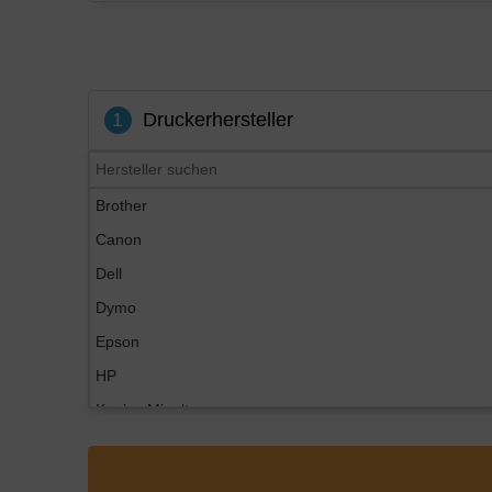
1
Druckerhersteller
Brother
Canon
Dell
Dymo
Epson
HP
Konica Minolta
Kyocera
Lexmark