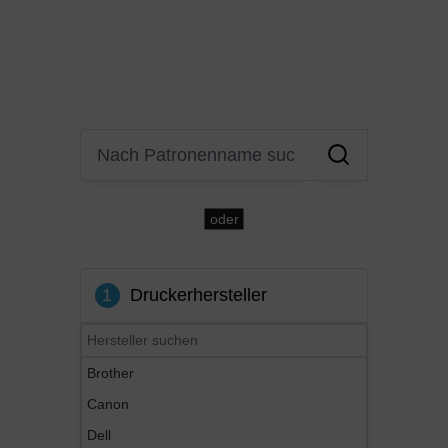
modell suchen. Effizienz trifft auf Präzision –
Entdecken Sie die Zukunft des Drucker-
Shoppings!
oder
1
Druckerhersteller
Brother
Canon
Dell