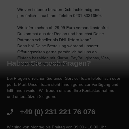
W
ir von tintondo beraten Dich fachkundig und
persönlich – auch am Telefon 0231 53316504.
Wir liefern schon ab 29,99 Euro versandkostenfrei.
Du kommst aus der Region und brauchst Deine
Patronen schneller als DHL liefern kann?
Dann hol’ Deine Bestellung während unserer
Öffnungszeiten gerne persönlich bei uns ab.
Einfach bezahlen mit
Klarna,
PayPal,
giropay,
Visa,
Haben Sie noch Fragen?
Mastercard,
oder
Vorkasse.
Bei Fragen erreichen Sie unser Service-Team telefonisch oder
per E-Mail. Unser Team steht Ihnen gerne zur Verfügung und
hilft Ihnen weiter. Wir freuen uns auf Ihre Kontaktaufnahme
und unterstützen Sie gerne.
+49 (0) 231 221 76 076
Wir sind von Montag bis Freitag von 09:00 - 18:00 Uhr