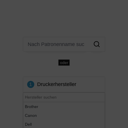
modell suchen. Effizienz trifft auf Präzision –
Entdecken Sie die Zukunft des Drucker-
Shoppings!
oder
1
Druckerhersteller
Brother
Canon
Dell