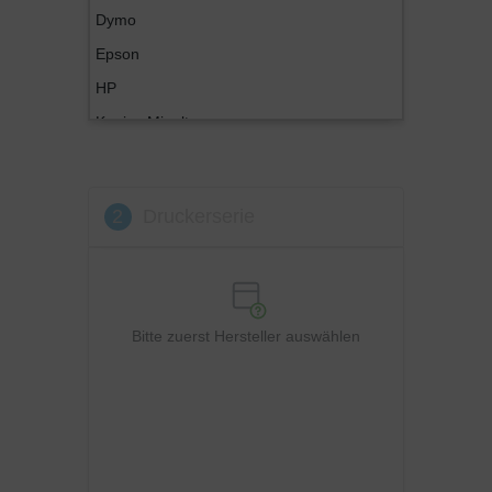
Dymo
Epson
HP
Konica Minolta
Kyocera
Lexmark
2
Druckerserie
OKI
Panasonic
Philips
Ricoh
Bitte zuerst Hersteller auswählen
Samsung
Sharp
Toshiba
Utax