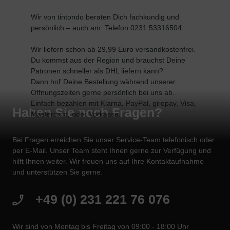
W
ir von tintondo beraten Dich fachkundig und
persönlich – auch am Telefon 0231 53316504.
Wir liefern schon ab 29,99 Euro versandkostenfrei.
Du kommst aus der Region und brauchst Deine
Patronen schneller als DHL liefern kann?
Dann hol’ Deine Bestellung während unserer
Öffnungszeiten gerne persönlich bei uns ab.
Einfach bezahlen mit
Klarna,
PayPal,
giropay,
Visa,
Haben Sie noch Fragen?
Mastercard,
oder
Vorkasse.
Bei Fragen erreichen Sie unser Service-Team telefonisch oder
per E-Mail. Unser Team steht Ihnen gerne zur Verfügung und
hilft Ihnen weiter. Wir freuen uns auf Ihre Kontaktaufnahme
und unterstützen Sie gerne.
+49 (0) 231 221 76 076
Wir sind von Montag bis Freitag von 09:00 - 18:00 Uhr