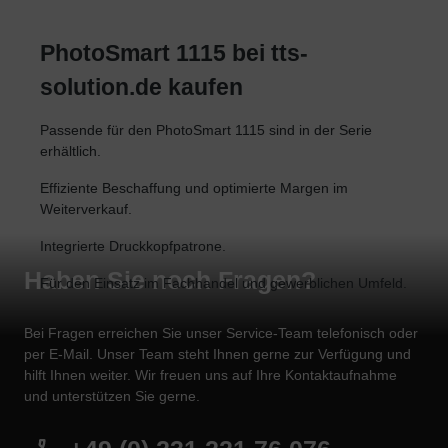
PhotoSmart 1115 bei tts-
solution.de kaufen
Passende für den PhotoSmart 1115 sind in der Serie
erhältlich.
Effiziente Beschaffung und optimierte Margen im
Weiterverkauf.
Integrierte Druckkopfpatrone.
Haben Sie noch Fragen?
Für den Einsatz im Fachhandel und gewerblichen Umfeld.
Bei Fragen erreichen Sie unser Service-Team telefonisch oder
per E-Mail. Unser Team steht Ihnen gerne zur Verfügung und
hilft Ihnen weiter. Wir freuen uns auf Ihre Kontaktaufnahme
und unterstützen Sie gerne.