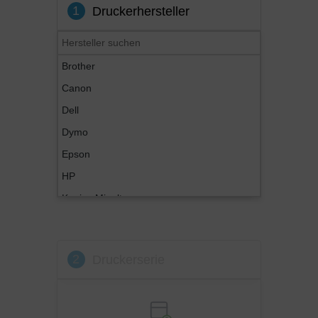
1
Druckerhersteller
Brother
Canon
Dell
Dymo
Epson
HP
Konica Minolta
Kyocera
Lexmark
2
Druckerserie
OKI
Panasonic
Philips