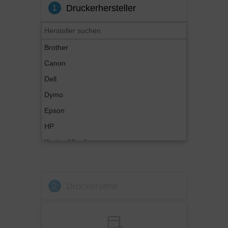
1
Druckerhersteller
Brother
Canon
Dell
Dymo
Epson
HP
Konica Minolta
Kyocera
Lexmark
2
Druckerserie
OKI
Panasonic
Philips