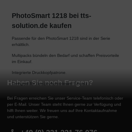
PhotoSmart 1218 bei tts-
solution.de kaufen
Passende für den PhotoSmart 1218 sind in der Serie
erhältlich.
Multipacks bündeln den Bedarf und schaffen Preisvorteile
im Einkauf.
Integrierte Druckkopfpatrone.
Haben Sie noch Fragen?
Geeignet für den professionellen Einsatz.
Bei Fragen erreichen Sie unser Service-Team telefonisch oder
per E-Mail. Unser Team steht Ihnen gerne zur Verfügung und
hilft Ihnen weiter. Wir freuen uns auf Ihre Kontaktaufnahme
und unterstützen Sie gerne.