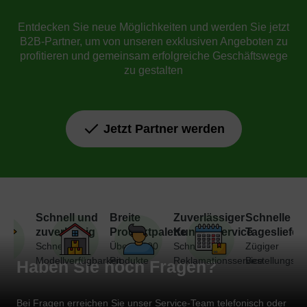
Entdecken Sie neue Möglichkeiten und werden Sie jetzt
B2B-Partner, um von unseren exklusiven Angeboten zu
profitieren und gemeinsam erfolgreiche Geschäftswege
zu gestalten
Jetzt Partner werden
Schnell und
Breite
Zuverlässiger
Schnelle
zuverlässig
Produktpalette
Kundenservice
Tagesliefer
Schnelle
Über 7.000
Schneller
Zügiger
Modellverfügbarkeit
Produkte
Reklamationsservice
Bestellungsve
Haben Sie noch Fragen?
Bei Fragen erreichen Sie unser Service-Team telefonisch oder