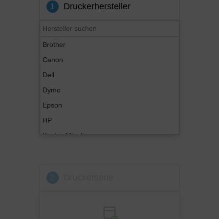
1
Druckerhersteller
Brother
Canon
Dell
Dymo
Epson
HP
Konica Minolta
Kyocera
Lexmark
2
Druckerserie
OKI
Panasonic
Philips