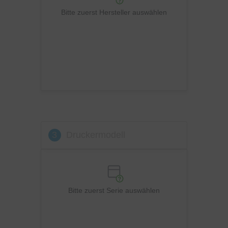
Ricoh
Bitte zuerst Hersteller auswählen
Samsung
Sharp
Toshiba
Utax
Xerox
3
Druckermodell
Bitte zuerst Serie auswählen