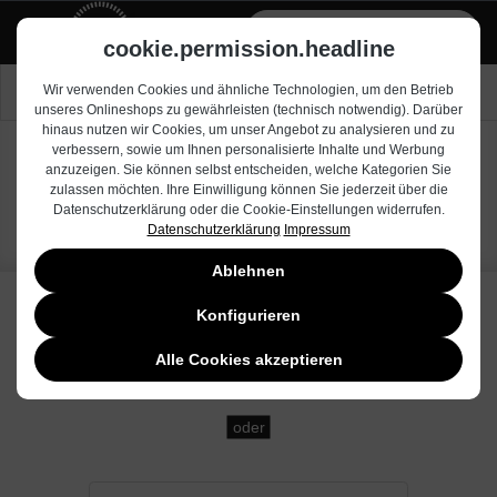
alt springen
Zum Händlerbereich
cookie.permission.headline
Nach Drucker suchen
Wir verwenden Cookies und ähnliche Technologien, um den Betrieb
unseres Onlineshops zu gewährleisten (technisch notwendig). Darüber
hinaus nutzen wir Cookies, um unser Angebot zu analysieren und zu
verbessern, sowie um Ihnen personalisierte Inhalte und Werbung
anzuzeigen. Sie können selbst entscheiden, welche Kategorien Sie
Aficio MP
zulassen möchten. Ihre Einwilligung können Sie jederzeit über die
Datenschutzerklärung oder die Cookie-Einstellungen widerrufen.
Datenschutzerklärung
Impressum
Ablehnen
Konfigurieren
Alle Cookies akzeptieren
oder