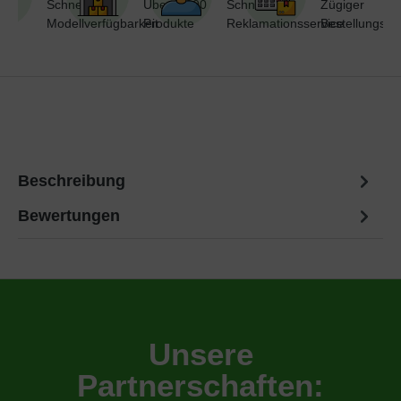
Schnelle
Über 7.000
Schneller
Zügiger
Modellverfügbarkeit
Produkte
Reklamationsservice
Bestellungsve
Sofort verfügbar, Lieferzeit: 1-3 Werktage
Bitte anmelden
Um Preise einzusehen
Sofort verfügbar, Lieferzeit: 1-2 Werktage
Beschreibung
Bewertungen
Unsere
Partnerschaften: