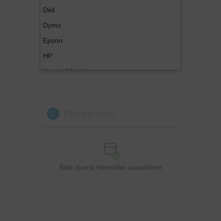
Dell
Dymo
Epson
HP
Konica Minolta
Kyocera
Lexmark
2
Druckerserie
OKI
Panasonic
Philips
Ricoh
Bitte zuerst Hersteller auswählen
Samsung
Sharp
Toshiba