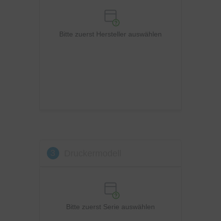
Philips
Ricoh
Bitte zuerst Hersteller auswählen
Samsung
Sharp
Toshiba
Utax
Xerox
3
Druckermodell
Bitte zuerst Serie auswählen