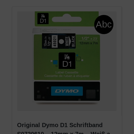
Original Dymo D1 Schriftband
S0720610 – 12mm x 7m – Weiß auf