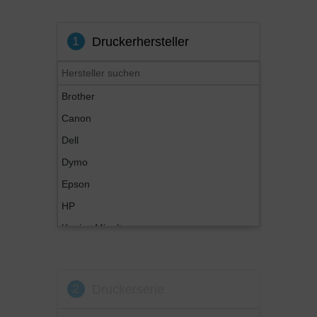
1
Druckerhersteller
Brother
Canon
Dell
Dymo
Epson
HP
Konica Minolta
Kyocera
Lexmark
2
Druckerserie
OKI
Panasonic