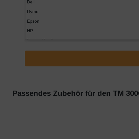
Dell
Dymo
Epson
HP
Konica Minolta
Kyocera
Lexmark
OKI
Panasonic
Philips
Passendes Zubehör für den TM 300
Ricoh
Samsung
Sharp
Toshiba
Utax