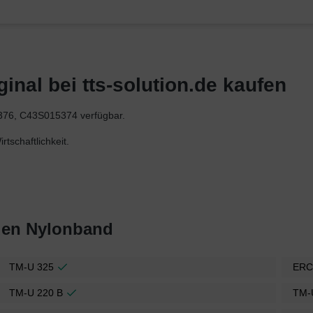
nal bei tts-solution.de kaufen
376, C43S015374 verfügbar.
tschaftlichkeit.
den Nylonband
TM-U 325
ERC
TM-U 220 B
TM-