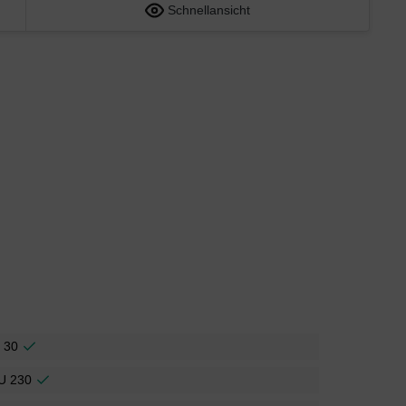
Schnellansicht
 30
U 230