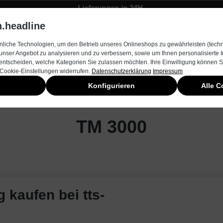
Lieferungen in 24H
Zügiger Bestellungsversand
.headline
rnehmen
Produkte & Services
Kontakt
Neuheiten
liche Technologien, um den Betrieb unseres Onlineshops zu gewährleisten (techn
unser Angebot zu analysieren und zu verbessern, sowie um Ihnen personalisierte
entscheiden, welche Kategorien Sie zulassen möchten. Ihre Einwilligung können Si
 Cookie-Einstellungen widerrufen.
Datenschutzerklärung
Impressum
Konfigurieren
Alle C
TM 3000
 kaufen bei tts-