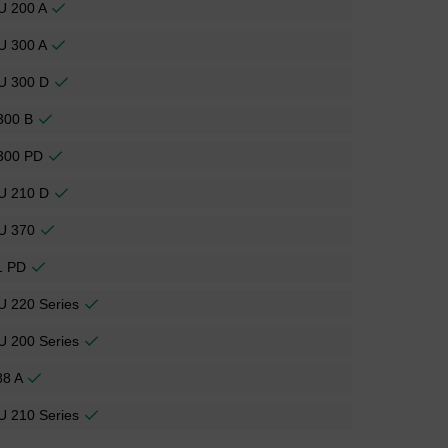
U 200 A
U 300 A
U 300 D
300 B
300 PD
U 210 D
U 370
1 PD
U 220 Series
U 200 Series
88 A
U 210 Series