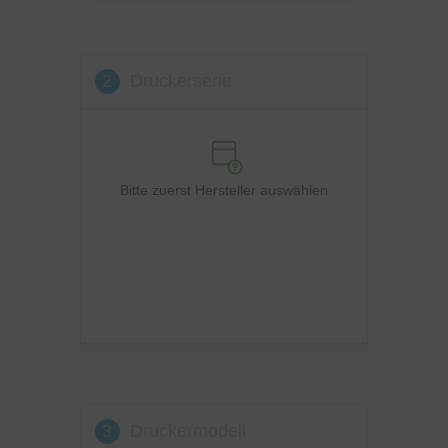
Kyocera
Lexmark
2
Druckerserie
OKI
Panasonic
Philips
Ricoh
Bitte zuerst Hersteller auswählen
Samsung
Sharp
Toshiba
Utax
Xerox
3
Druckermodell