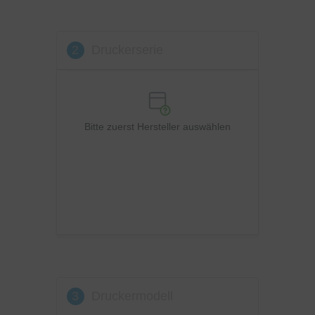
Kyocera
Lexmark
2
Druckerserie
OKI
Panasonic
Philips
Ricoh
Bitte zuerst Hersteller auswählen
Samsung
Sharp
Toshiba
Utax
Xerox
3
Druckermodell