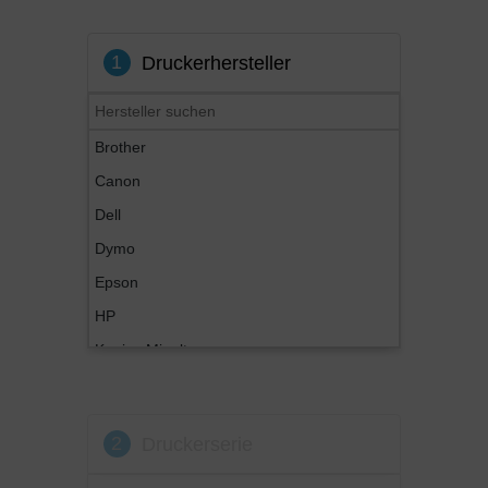
1
Druckerhersteller
Brother
Canon
Dell
Dymo
Epson
HP
Konica Minolta
Kyocera
Lexmark
2
Druckerserie
OKI
Panasonic