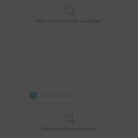
Philips
Ricoh
Bitte zuerst Hersteller auswählen
Samsung
Sharp
Toshiba
Utax
Xerox
3
Druckermodell
Bitte zuerst Serie auswählen