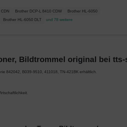
0 CDN
Brother DCP-L 8410 CDW
Brother HL-6050
Brother HL-6050 DLT
und 78 weitere
oner, Bildtrommel original bei tts
Serie 842042, B039-9510, 411018, TN-421BK erhältlich.
tschaftlichkeit.