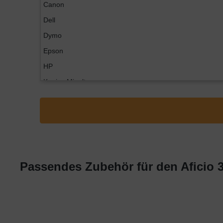
Canon
Dell
Dymo
Epson
HP
Konica Minolta
Kyocera
Lexmark
OKI
Panasonic
Philips
Passendes Zubehör für den Aficio 3
Ricoh
Samsung
Sharp
Toshiba