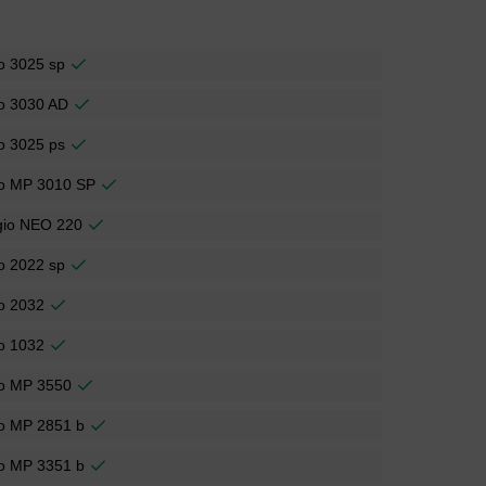
io 3025 sp
io 3030 AD
io 3025 ps
io MP 3010 SP
gio NEO 220
io 2022 sp
io 2032
io 1032
io MP 3550
io MP 2851 b
io MP 3351 b