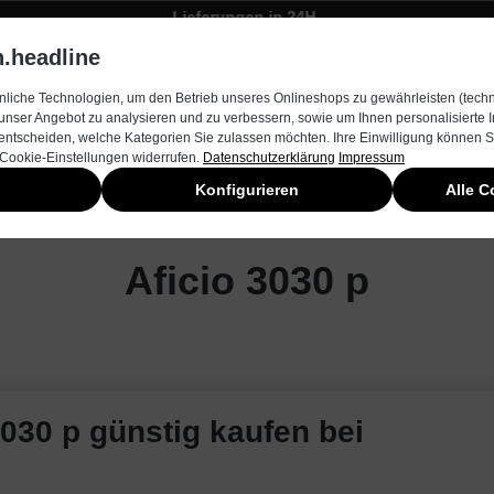
Lieferungen in 24H
Zügiger Bestellungsversand
.headline
rnehmen
Produkte & Services
Kontakt
Neuheiten
liche Technologien, um den Betrieb unseres Onlineshops zu gewährleisten (techn
unser Angebot zu analysieren und zu verbessern, sowie um Ihnen personalisierte
entscheiden, welche Kategorien Sie zulassen möchten. Ihre Einwilligung können Si
 Cookie-Einstellungen widerrufen.
Datenschutzerklärung
Impressum
Konfigurieren
Alle C
Aficio 3030 p
3030 p günstig kaufen bei