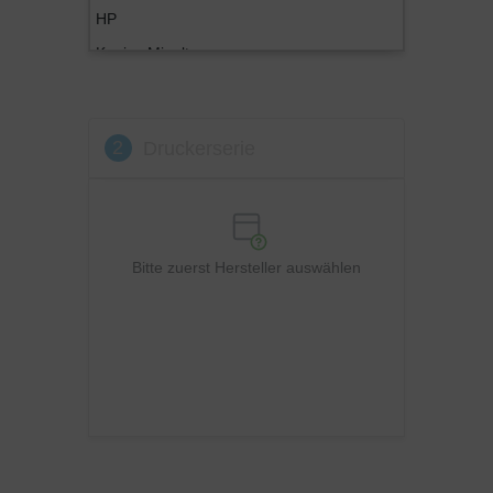
HP
Konica Minolta
Kyocera
Lexmark
2
Druckerserie
OKI
Panasonic
Philips
Ricoh
Bitte zuerst Hersteller auswählen
Samsung
Sharp
Toshiba
Utax
Xerox