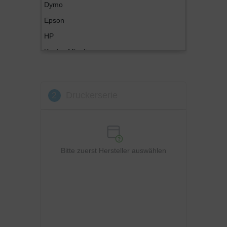
Dymo
Epson
HP
Konica Minolta
Kyocera
Lexmark
2
Druckerserie
OKI
Panasonic
Philips
Ricoh
Bitte zuerst Hersteller auswählen
Samsung
Sharp
Toshiba
Utax
Xerox