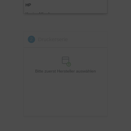
HP
Konica Minolta
Kyocera
Lexmark
2
Druckerserie
OKI
Panasonic
Philips
Ricoh
Bitte zuerst Hersteller auswählen
Samsung
Sharp
Toshiba
Utax
Xerox