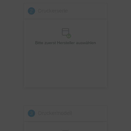
Lexmark
2
Druckerserie
OKI
Panasonic
Philips
Ricoh
Bitte zuerst Hersteller auswählen
Samsung
Sharp
Toshiba
Utax
Xerox
3
Druckermodell