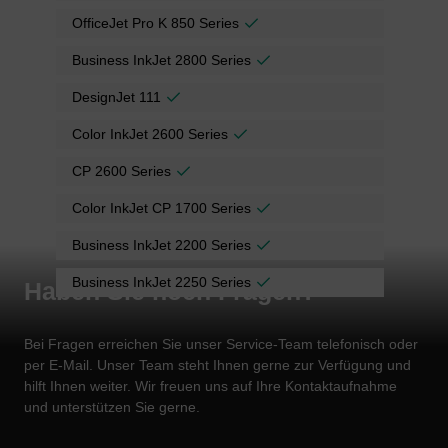
OfficeJet Pro K 850 Series
Business InkJet 2800 Series
DesignJet 111
Color InkJet 2600 Series
CP 2600 Series
Color InkJet CP 1700 Series
Business InkJet 2200 Series
Business InkJet 2250 Series
Haben Sie noch Fragen?
Bei Fragen erreichen Sie unser Service-Team telefonisch oder
per E-Mail. Unser Team steht Ihnen gerne zur Verfügung und
hilft Ihnen weiter. Wir freuen uns auf Ihre Kontaktaufnahme
und unterstützen Sie gerne.