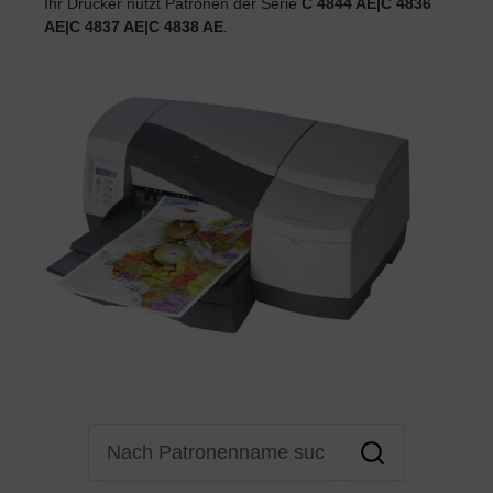
Ihr Drucker nutzt Patronen der Serie
C 4844 AE|C 4836
AE|C 4837 AE|C 4838 AE
.