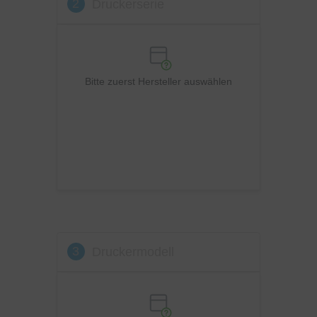
2
Druckerserie
OKI
Panasonic
Philips
Ricoh
Bitte zuerst Hersteller auswählen
Samsung
Sharp
Toshiba
Utax
Xerox
3
Druckermodell