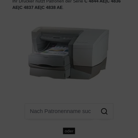
Ihr Drucker nutzt Patronen der Serie
C 4844 AE|C 4836
AE|C 4837 AE|C 4838 AE
.
oder