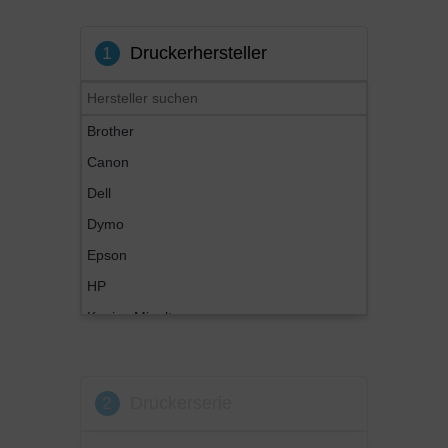
1
Druckerhersteller
Brother
Canon
Dell
Dymo
Epson
HP
Konica Minolta
Kyocera
Lexmark
2
Druckerserie
OKI
Panasonic