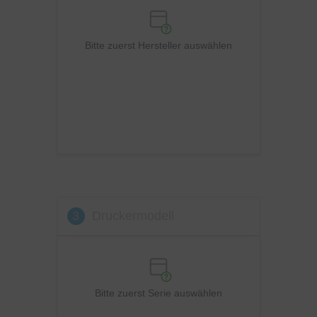
Philips
Ricoh
Bitte zuerst Hersteller auswählen
Samsung
Sharp
Toshiba
Utax
Xerox
3
Druckermodell
Bitte zuerst Serie auswählen