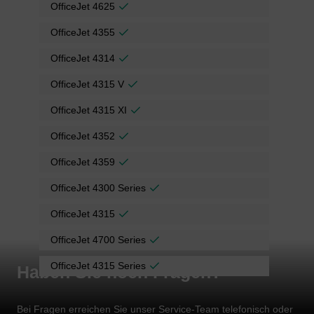
OfficeJet 4625
OfficeJet 4355
OfficeJet 4314
OfficeJet 4315 V
OfficeJet 4315 XI
OfficeJet 4352
OfficeJet 4359
OfficeJet 4300 Series
OfficeJet 4315
OfficeJet 4700 Series
OfficeJet 4315 Series
Haben Sie noch Fragen?
Bei Fragen erreichen Sie unser Service-Team telefonisch oder