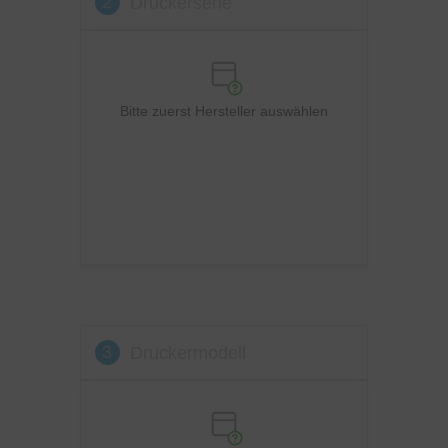
2
Druckerserie
OKI
Panasonic
Philips
Ricoh
Bitte zuerst Hersteller auswählen
Samsung
Sharp
Toshiba
Utax
Xerox
3
Druckermodell