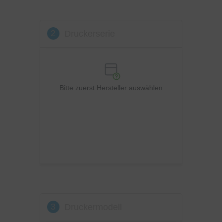
Kyocera
Lexmark
2
Druckerserie
OKI
Panasonic
Philips
Ricoh
Bitte zuerst Hersteller auswählen
Samsung
Sharp
Toshiba
Utax
Xerox
3
Druckermodell