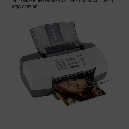
Ihr Drucker nutzt Patronen der Serie
C 6656 AE|C 8728
AE|C 6657 AE
.