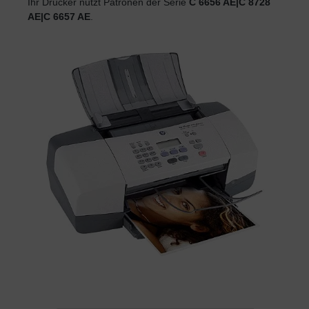
Ihr Drucker nutzt Patronen der Serie
C 6656 AE|C 8728
AE|C 6657 AE
.