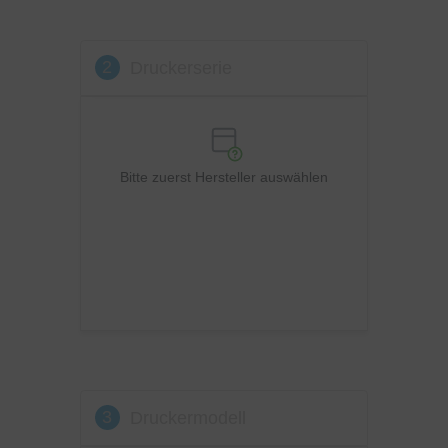
Kyocera
Lexmark
2
Druckerserie
OKI
Panasonic
Philips
Ricoh
Bitte zuerst Hersteller auswählen
Samsung
Sharp
Toshiba
Utax
Xerox
3
Druckermodell