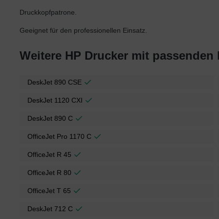
Druckkopfpatrone.
Geeignet für den professionellen Einsatz.
Weitere HP Drucker mit passenden
DeskJet 890 CSE
DeskJet 1120 CXI
DeskJet 890 C
OfficeJet Pro 1170 C
OfficeJet R 45
OfficeJet R 80
OfficeJet T 65
DeskJet 712 C