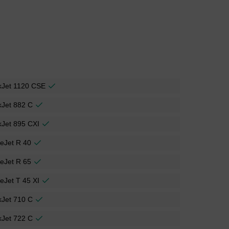
kJet 1120 CSE
kJet 882 C
Jet 895 CXI
ceJet R 40
ceJet R 65
ceJet T 45 XI
kJet 710 C
kJet 722 C