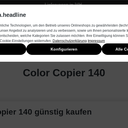
Lieferungen in 24H
Zügiger Bestellungsversand
.headline
rnehmen
Produkte & Services
Kontakt
Neuheiten
liche Technologien, um den Betrieb unseres Onlineshops zu gewährleisten (techn
unser Angebot zu analysieren und zu verbessern, sowie um Ihnen personalisierte
entscheiden, welche Kategorien Sie zulassen möchten. Ihre Einwilligung können Si
 Cookie-Einstellungen widerrufen.
Datenschutzerklärung
Impressum
Konfigurieren
Alle C
Color Copier 140
pier 140 günstig kaufen