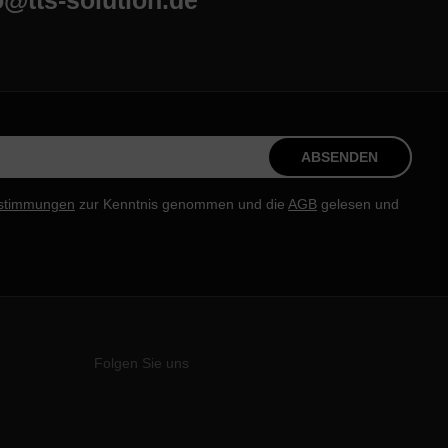
o@tts-solution.de
ABSENDEN
stimmungen
zur Kenntnis genommen und die
AGB
gelesen und
Folgen Sie uns