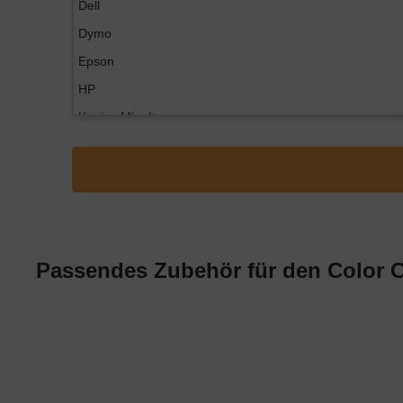
Dell
Dymo
Epson
HP
Konica Minolta
Kyocera
Lexmark
OKI
Panasonic
Philips
Passendes Zubehör für den Color C
Ricoh
Samsung
Sharp
Toshiba
Utax