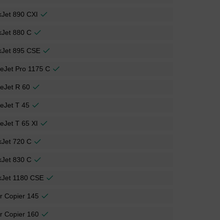
Jet 890 CXI
kJet 880 C
kJet 895 CSE
ceJet Pro 1175 C
ceJet R 60
ceJet T 45
ceJet T 65 XI
kJet 720 C
kJet 830 C
kJet 1180 CSE
r Copier 145
r Copier 160