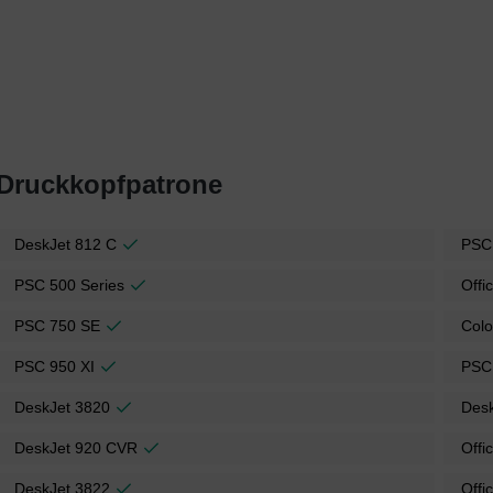
 Druckkopfpatrone
DeskJet 812 C
PSC
PSC 500 Series
Offi
PSC 750 SE
Colo
PSC 950 XI
PSC
DeskJet 3820
Des
DeskJet 920 CVR
Offi
DeskJet 3822
Offi