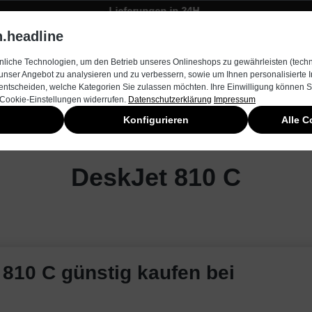
Lieferungen in 24H
Zügiger Bestellungsversand
.headline
rnehmen
Produkte & Services
Kontakt
Neuheiten
liche Technologien, um den Betrieb unseres Onlineshops zu gewährleisten (techn
unser Angebot zu analysieren und zu verbessern, sowie um Ihnen personalisierte
entscheiden, welche Kategorien Sie zulassen möchten. Ihre Einwilligung können Si
 Cookie-Einstellungen widerrufen.
Datenschutzerklärung
Impressum
Konfigurieren
Alle C
DeskJet 810 C
810 C günstig kaufen bei