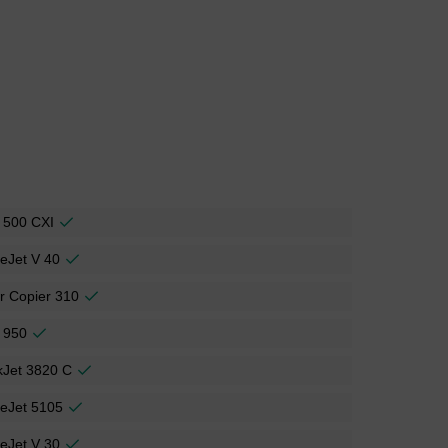
 500 CXI
ceJet V 40
r Copier 310
 950
kJet 3820 C
ceJet 5105
ceJet V 30