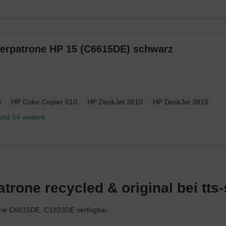
kerpatrone HP 15 (C6615DE) schwarz
0
HP Color Copier 610
HP DeskJet 3810
HP DeskJet 3816
und 54 weitere
rone recycled & original bei tts-
erie C6615DE, C1823DE verfügbar.