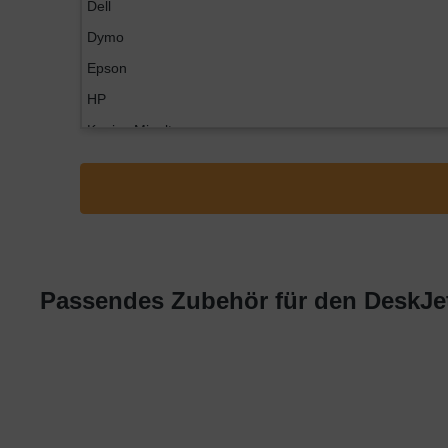
Dell
Dymo
Epson
HP
Konica Minolta
Kyocera
Lexmark
OKI
Panasonic
Philips
Passendes Zubehör für den DeskJet
Ricoh
Samsung
Sharp
Toshiba
Utax