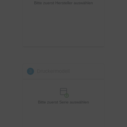
Ricoh
Bitte zuerst Hersteller auswählen
Samsung
Sharp
Toshiba
Utax
Xerox
3
Druckermodell
Bitte zuerst Serie auswählen