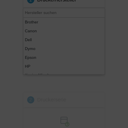
Brother
Canon
Dell
Dymo
Epson
HP
Konica Minolta
Kyocera
Lexmark
2
Druckerserie
OKI
Panasonic
Philips