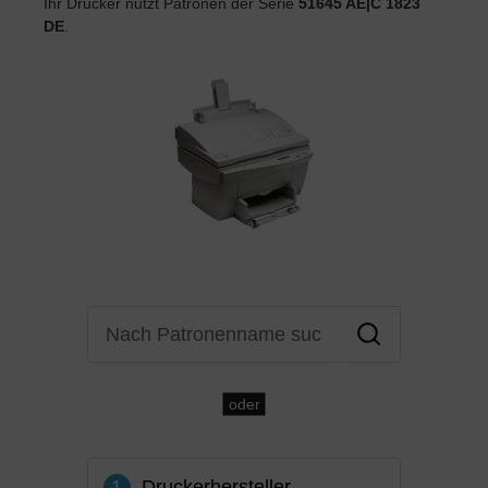
Ihr Drucker nutzt Patronen der Serie
51645 AE|C 1823
DE
.
oder
1
Druckerhersteller