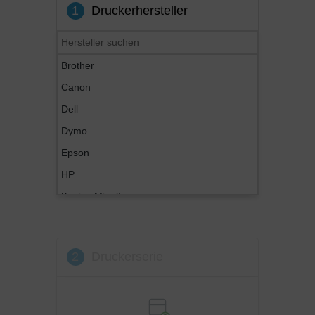
1
Druckerhersteller
Brother
Canon
Dell
Dymo
Epson
HP
Konica Minolta
Kyocera
Lexmark
2
Druckerserie
OKI
Panasonic
Philips