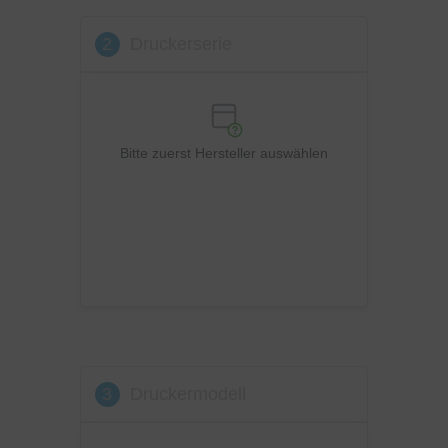
Lexmark
2
Druckerserie
OKI
Panasonic
Philips
Ricoh
Bitte zuerst Hersteller auswählen
Samsung
Sharp
Toshiba
Utax
Xerox
3
Druckermodell