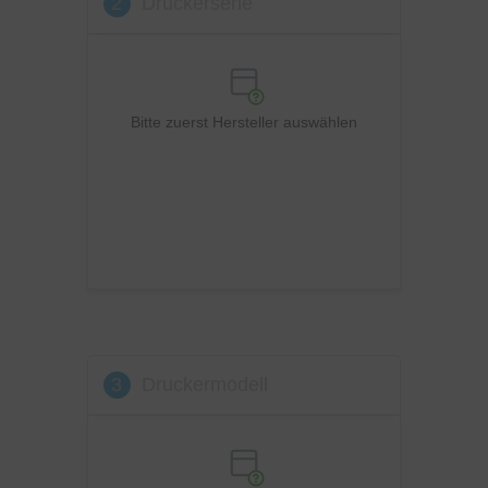
2
Druckerserie
OKI
Panasonic
Philips
Ricoh
Bitte zuerst Hersteller auswählen
Samsung
Sharp
Toshiba
Utax
Xerox
3
Druckermodell