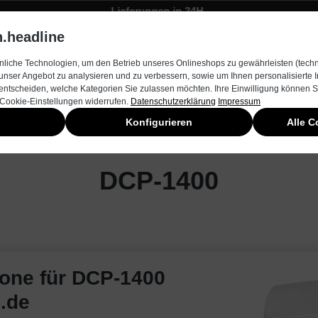
Lieferungen in 24H
Zügiger Bestellungsversand
.headline
rnehmen
Produkte & Services
Kontakt
Neuheiten
liche Technologien, um den Betrieb unseres Onlineshops zu gewährleisten (techn
unser Angebot zu analysieren und zu verbessern, sowie um Ihnen personalisierte
entscheiden, welche Kategorien Sie zulassen möchten. Ihre Einwilligung können Si
 Cookie-Einstellungen widerrufen.
Datenschutzerklärung
Impressum
Konfigurieren
Alle C
DCP-1400
rone für DCP-1400
n.de