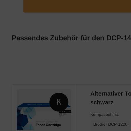
Lexmark
OKI
Panasonic
Philips
Passendes Zubehör für den DCP-14
Ricoh
Samsung
Sharp
Toshiba
Utax
Xerox
Alternativer 
schwarz
Kompatibel mit:
Brother DCP-1200