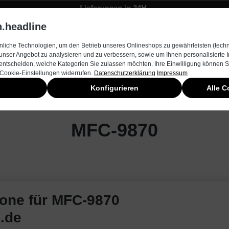
Lieferungen in 24H
Zügiger Bestellungsversand
.headline
rnehmen
Produkte & Services
Kontakt
Neuheiten
liche Technologien, um den Betrieb unseres Onlineshops zu gewährleisten (techn
unser Angebot zu analysieren und zu verbessern, sowie um Ihnen personalisierte
entscheiden, welche Kategorien Sie zulassen möchten. Ihre Einwilligung können Si
 Cookie-Einstellungen widerrufen.
Datenschutzerklärung
Impressum
Konfigurieren
Alle C
MFC-9870
rone für MFC-9870
n.de