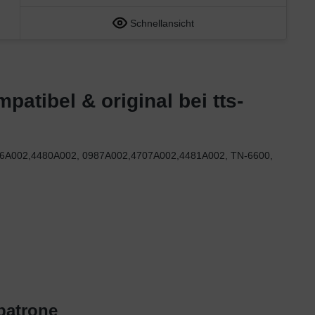
Schnellansicht
atibel & original bei tts-
4706A002,4480A002, 0987A002,4707A002,4481A002, TN-6600,
patrone