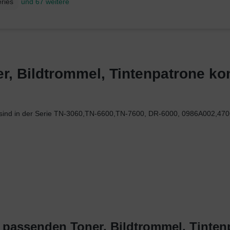
ries
und 67 weitere
, Bildtrommel, Tintenpatrone komp
70 sind in der Serie TN-3060,TN-6600,TN-7600, DR-6000, 0986A002,
t passenden Toner, Bildtrommel, Tinten