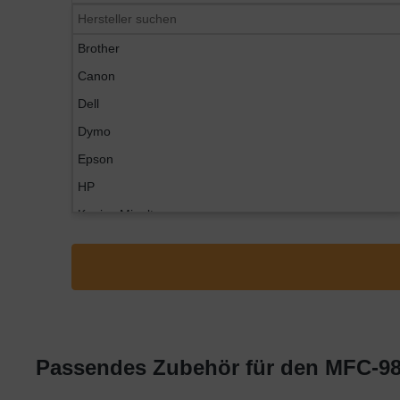
Brother
Canon
Dell
Dymo
Epson
HP
Konica Minolta
Kyocera
Lexmark
OKI
Panasonic
Philips
Passendes Zubehör für den MFC-98
Ricoh