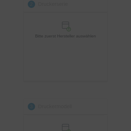
2
Druckerserie
OKI
Panasonic
Philips
Ricoh
Bitte zuerst Hersteller auswählen
Samsung
Sharp
Toshiba
Utax
Xerox
3
Druckermodell