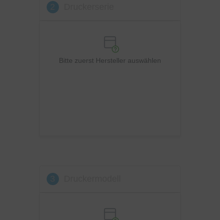
2
Druckerserie
OKI
Panasonic
Philips
Ricoh
Bitte zuerst Hersteller auswählen
Samsung
Sharp
Toshiba
Utax
Xerox
3
Druckermodell