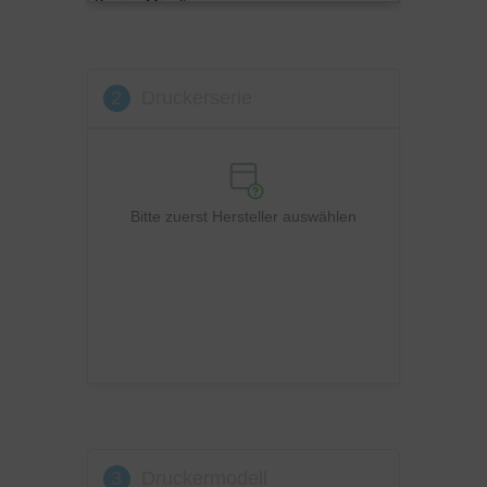
Konica Minolta
Kyocera
Lexmark
2
Druckerserie
OKI
Panasonic
Philips
Ricoh
Bitte zuerst Hersteller auswählen
Samsung
Sharp
Toshiba
Utax
Xerox
3
Druckermodell