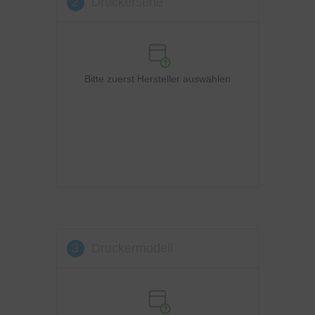
2
Druckerserie
OKI
Panasonic
Philips
Ricoh
Bitte zuerst Hersteller auswählen
Samsung
Sharp
Toshiba
Utax
Xerox
3
Druckermodell