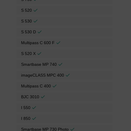
S 520
S 530
S 530 D
Multipass C 600 F
S 520 X
Smartbase MP 740
imageCLASS MPC 400
Multipass C 400
BJC 3010
I 550
I 850
Smartbase MP 730 Photo