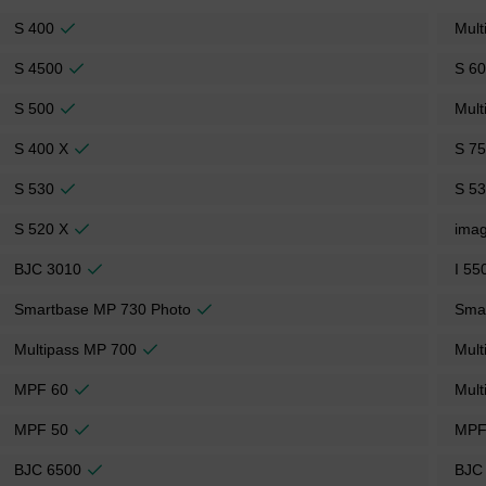
S 400
Mult
S 4500
S 6
S 500
Mult
S 400 X
S 7
S 530
S 5
S 520 X
ima
BJC 3010
I 55
Smartbase MP 730 Photo
Sma
Multipass MP 700
Mult
MPF 60
Mult
MPF 50
MPF
BJC 6500
BJC