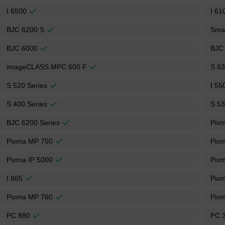
I 6500
I 61
BJC 6200 S
Sma
BJC 6000
BJC
imageCLASS MPC 600 F
S 6
S 520 Series
I 55
S 400 Series
S 53
BJC 6200 Series
Pix
Pixma MP 750
Pix
Pixma IP 5000
Pixm
I 865
Pix
Pixma MP 760
Pixm
PC 880
PC 