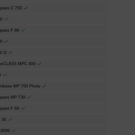
ipass C 755
00
ipass F 80
50
30 D
geCLASS MPC 400
0
rtbase MP 700 Photo
ipass MP 730
ipass F 60
 30
 3000