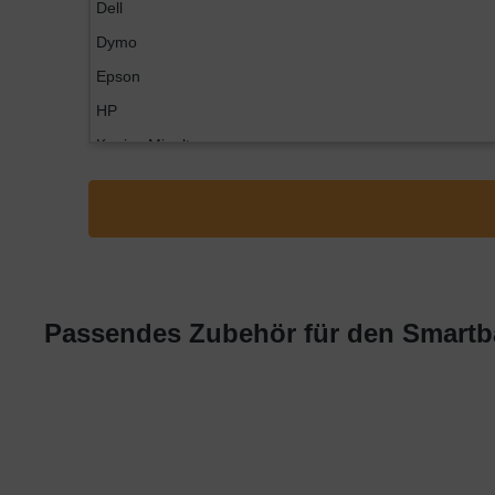
Dell
Dymo
Epson
HP
Konica Minolta
Kyocera
Lexmark
OKI
Panasonic
Philips
Passendes Zubehör für den Smartb
Ricoh
Samsung
Sharp
Toshiba
Utax