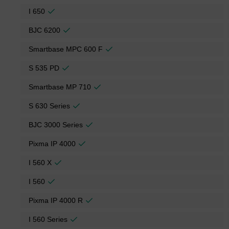
I 650
BJC 6200
Smartbase MPC 600 F
S 535 PD
Smartbase MP 710
S 630 Series
BJC 3000 Series
Pixma IP 4000
I 560 X
I 560
Pixma IP 4000 R
I 560 Series