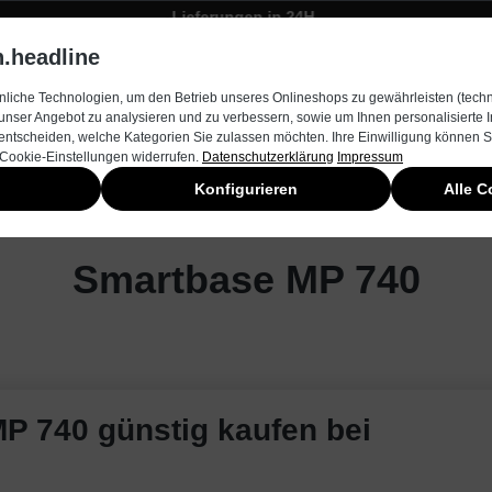
Lieferungen in 24H
Zügiger Bestellungsversand
.headline
rnehmen
Produkte & Services
Kontakt
Neuheiten
liche Technologien, um den Betrieb unseres Onlineshops zu gewährleisten (techn
unser Angebot zu analysieren und zu verbessern, sowie um Ihnen personalisierte
entscheiden, welche Kategorien Sie zulassen möchten. Ihre Einwilligung können Si
 Cookie-Einstellungen widerrufen.
Datenschutzerklärung
Impressum
Konfigurieren
Alle C
Smartbase MP 740
MP 740 günstig kaufen bei