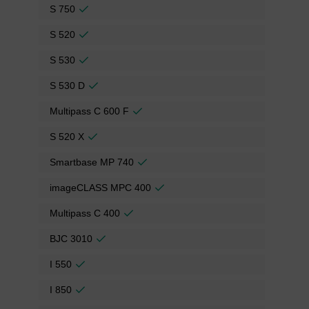
S 750
S 520
S 530
S 530 D
Multipass C 600 F
S 520 X
Smartbase MP 740
imageCLASS MPC 400
Multipass C 400
BJC 3010
I 550
I 850