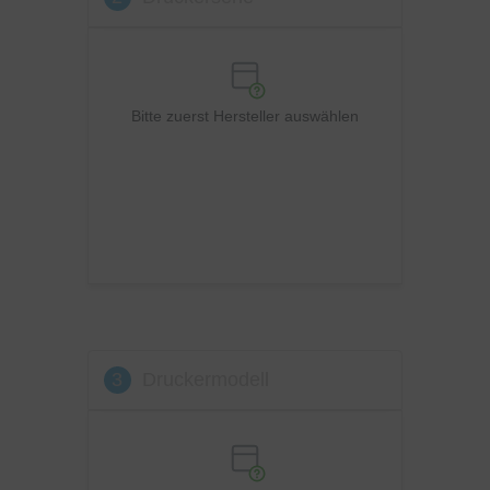
OKI
Panasonic
Philips
Ricoh
Bitte zuerst Hersteller auswählen
Samsung
Sharp
Toshiba
Utax
Xerox
3
Druckermodell