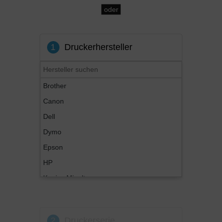
oder
1
Druckerhersteller
Brother
Canon
Dell
Dymo
Epson
HP
Konica Minolta
Kyocera
Lexmark
2
Druckerserie