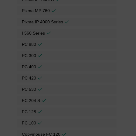
Pixma MP 760
Pixma IP 4000 Series
I 560 Series
PC 880
PC 300
PC 400
PC 420
PC 530
FC 204 S
FC 128
FC 100
Copymouse FC 120