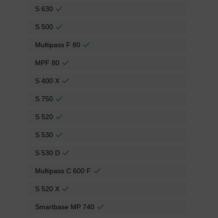
S 630
S 500
Multipass F 80
MPF 80
S 400 X
S 750
S 520
S 530
S 530 D
Multipass C 600 F
S 520 X
Smartbase MP 740