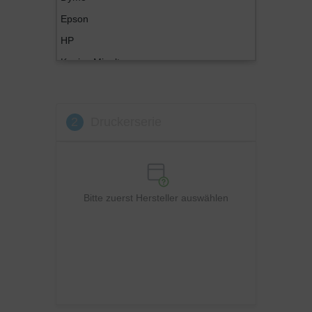
Epson
HP
Konica Minolta
Kyocera
Lexmark
2
Druckerserie
OKI
Panasonic
Philips
Ricoh
Bitte zuerst Hersteller auswählen
Samsung
Sharp
Toshiba
Utax
Xerox